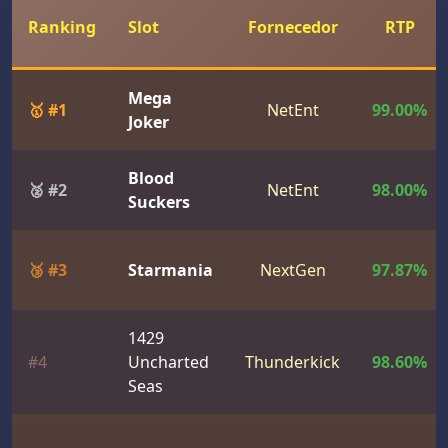
Ranking
Slot
Fornecedor
RTP
Mega
🥇 #1
NetEnt
99.00%
Joker
Blood
🥈 #2
NetEnt
98.00%
Suckers
🥉 #3
Starmania
NextGen
97.87%
1429
#4
Uncharted
Thunderkick
98.60%
Seas