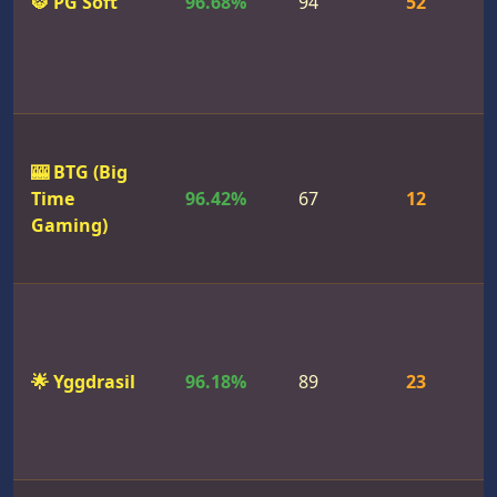
🐯 PG Soft
96.68%
94
52
🎰 BTG (Big
Time
96.42%
67
12
Gaming)
🌟 Yggdrasil
96.18%
89
23