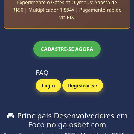
Experimente o Gates of Olympus: Aposta de
R$50 | Multiplicador 1.884x | Pagamento rápido
via PIX.
CADASTRE-SE AGORA
FAQ
Login
Registrar-se
🎮 Principais Desenvolvedores em
Foco no galosbet.com