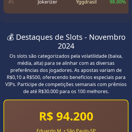
#5
Jokerizer
Yggdrasil
98.00%
💰 Destaques de Slots - Novembro
2024
Os slots são categorizados pela volatilidade (baixa,
média, alta) para se alinhar com as diversas
preferências dos jogadores. As apostas variam de
R$0,10 a R$500, oferecendo benefícios especiais para
VIPs. Participe de competições semanais com prêmios
de até R$30.000 para os 100 melhores.
R$ 94.200
Eduardo M. • São Paulo-SP