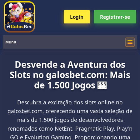
Login
Registrar-se
Menu
Desvende a Aventura dos
Slots no galosbet.com: Mais
de 1.500 Jogos 🎰
Descubra a excitação dos slots online no
galosbet.com, oferecendo uma vasta seleção de
mais de 1.500 jogos de desenvolvedores
renomados como NetEnt, Pragmatic Play, Play'n
GO e Evolution Gaming. Proporcionando uma