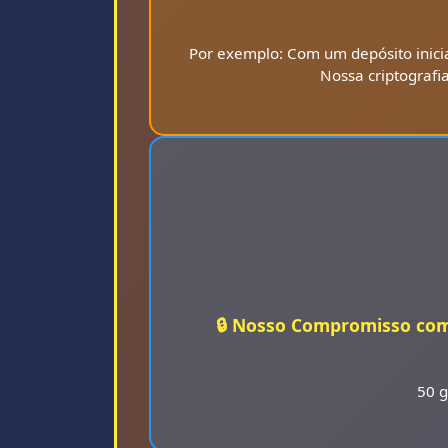
Por exemplo: Com um depósito inicia
Nossa criptografi
🔒 Nosso Compromisso com 
50 g