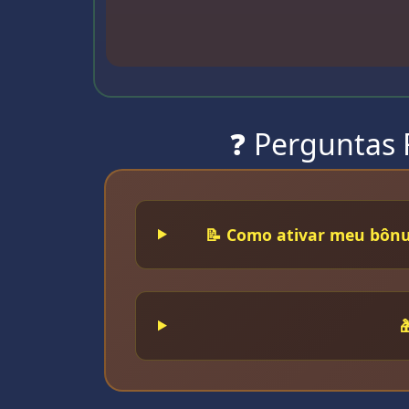
❓ Perguntas 
📝 Como ativar meu bônus
