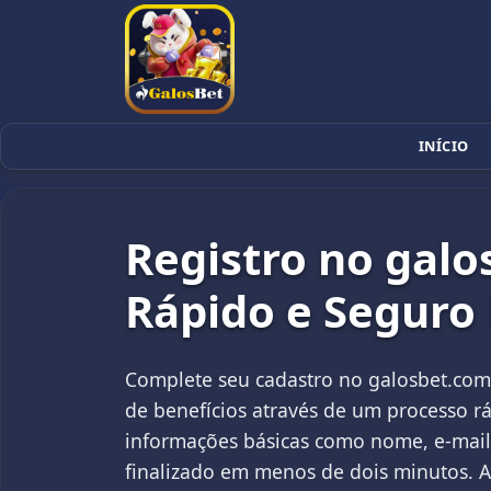
INÍCIO
Registro no galo
Rápido e Seguro 
Complete seu cadastro no galosbet.com
de benefícios através de um processo r
informações básicas como nome, e-mail,
finalizado em menos de dois minutos. A