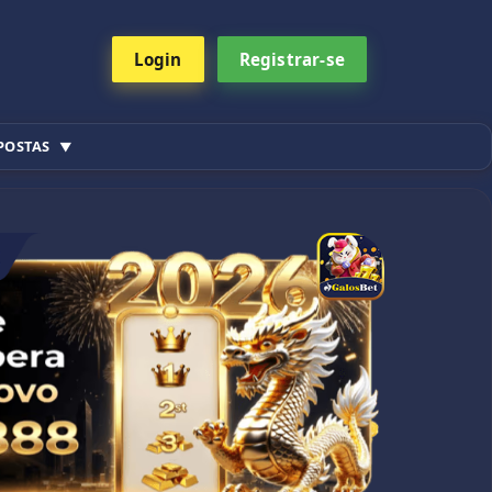
Login
Registrar-se
POSTAS