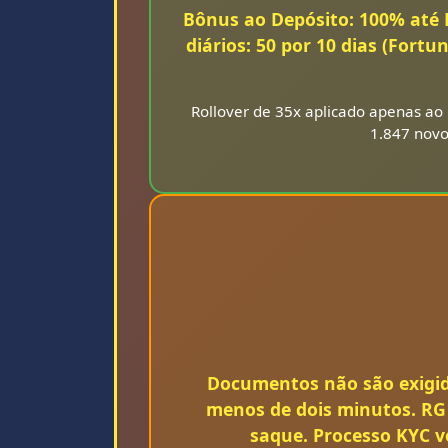
Bônus ao Depósito: 100% até R
diários: 50 por 10 dias (Fort
Rollover de 35x aplicado apenas ao
1.847 novo
Documentos não são exigido
menos de dois minutos. RG
saque. Processo KYC v