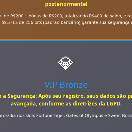
posteriormente!
l de R$200 + bônus de R$200, totalizando R$400 de saldo, e rec
a SSL/TLS de 256 bits (padrão bancário) garante sua segurança d
💎
VIP Bronze
a Segurança: Após seu registro, seus dados são p
avançada, conforme as diretrizes da LGPD.
iros/dia nos slots Fortune Tiger, Gates of Olympus e Sweet Bon