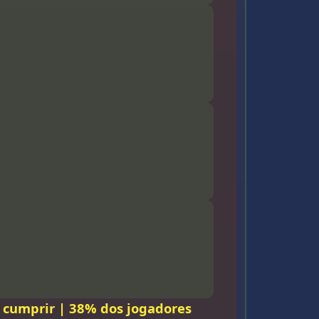
a cumprir | 38% dos jogadores