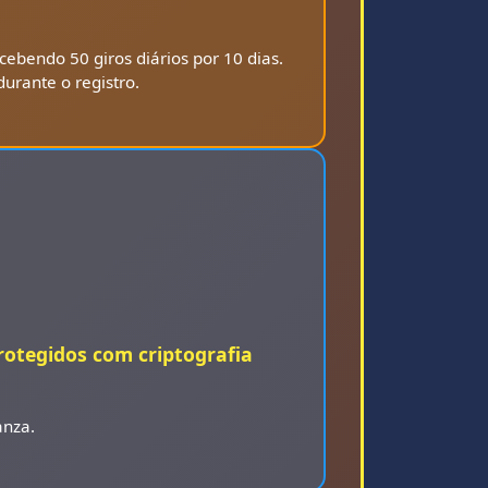
ebendo 50 giros diários por 10 dias.
urante o registro.
rotegidos com criptografia
anza.