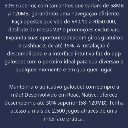
30% superior, com tamanhos que variam de 58MB
a 120MB, garantindo uma navegação eficiente.
Faça apostas que vão de R$0,10 a R$50.000,
desfrute de mesas VIP e promoções exclusivas.
Expanda suas oportunidades com giros gratuitos
e cashbacks de até 15%. A instalação é
descomplicada e a interface intuitiva faz do app
galosbet.com o parceiro ideal para sua diversão a
qualquer momento e em qualquer lugar.
Mantenha o aplicativo galosbet.com sempre à
mão! Desenvolvido em React Native, oferece
desempenho até 30% superior (58–120MB). Tenha
acesso a mais de 2.500 jogos através de uma
interface prática.