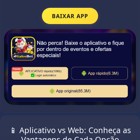
BAIXAR APP
📱 Aplicativo vs Web: Conheça as
Vantagens de Cada Opção